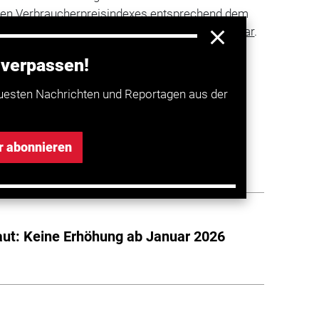
hten Verbraucherpreisindexes entsprechend dem
Hu-Go sind auch
die künftigen Mautsätze abrufbar
.
 verpassen!
a entdecken
uesten Nachrichten und Reportagen aus der
ut Europa 2025/2026: CO₂-Maut und
r abonnieren
derungen
t: Keine Erhöhung ab Januar 2026