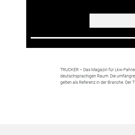
TRUCKER – Das Magazin für Lkw-Fahrer i
deutschsprachigen Raum. Die umfangrei
gelten als Referenz in der Branche. Der