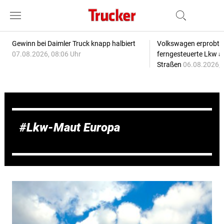
Gewinn bei Daimler Truck knapp halbiert
Volkswagen erprobt 
07.08.2026, 08:06 Uhr
ferngesteuerte Lkw a
Straßen
06.08.2026, 
Lkw-Maut Europa