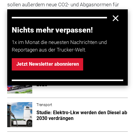
sollen außerdem neue CO2- und Abgasnormen für
Pkw und leichte
Nutzfahrzeuge
festgelegt werden. US-
Präsident Joe Biden verfolgt damit das Ziel, „die
amerikanische Spitzenposition bei sauberen Pkw und
Nichts mehr verpassen!
Lkw zu stärken“, wie EPA in einer Mitteilung schreibt.
1x im Monat die neuesten Nachrichten und
Reportagen aus der Trucker-Welt.
Mehr zum Thema entdecken
Jetzt Newsletter abonnieren
Transport
Lkw-Maut: Keine Erhöhung ab Januar
2026
Transport
Studie: Elektro-Lkw werden den Diesel ab
2030 verdrängen