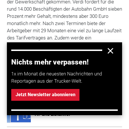
der Gewerkschaft gekommen. Verdi fordert für die
rund 14.000 Beschäftigten der Autobahn GmbH sieben
Prozent mehr Gehalt, mindestens aber 300 Euro
monatlich mehr. Nach zwei Terminen biete der
Arbeitgeber mit 29 Monaten eine viel zu lange Laufzeit
des Tarifvertrages an. Zudem werde ein
Mindestbetrag abgelehnt, der die unteren
Lohngruppen stärken würde. Die Autobahn GmbH
strebt in der dritten Verhandlungsrunde am 25. und 26.
Nichts mehr verpassen!
Februar „einen ausgewogenen Abschluss“ an.
1x im Monat die neuesten Nachrichten und
Reportagen aus der Trucker-Welt.
Mehr zum Thema entdecken
Jetzt Newsletter abonnieren
Transport
Verdi-Streik verschärft Vollsperrung von
A7 und Elbtunnel