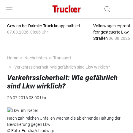
Gewinn bei Daimler Truck knapp halbiert
Volkswagen erprobt 
07.08.2026, 08:06 Uhr
ferngesteuerte Lkw a
Straßen
06.08.2026, 
Home
Nachrichten
Transport
Verkehrssicherheit: Wie gefährlich sind Lkw wirklich?
Verkehrssicherheit: Wie gefährlich
sind Lkw wirklich?
26.07.2016 08:00 Uhr
Nach zahlreichen Unfällen wächst die ablehnende Haltung der
Bevölkerung gegen Lkw
© Foto: Fotolia/chlodwigii