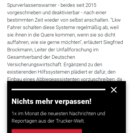
Spurverlassenswarner - beides seit 2015
vorgeschrieben und deaktivierbar - nach einer
bestimmten Zeit wieder von selbst anschalten. "Lkw
Fahrer schalten diese Systeme regelmäßig ab, weil
sie ihnen in die Quere kommen, wenn sie so dicht
auffahren, wie sie gerne möchten", erläutert Siegfried
Brockmann, Leiter der Unfallforschung im
Gesamtverband der Deutschen
Versicherungswirtschaft. Ergänzend zu den
existierenden Hilfssystemen plädiert er dafür, den
Einbau eines Abbiegeassistenten vorzuschreiben, da
Lkw an Unfällen mit Radfahrern in Städten einen
gravierenden Anteil hätten. Bislang entwickelte
Nichts mehr verpassen!
Systeme würden nicht zuverlässig funktionieren.
VIELE VORSCHLÄGE, ABER ZU WENIGE
1x im Monat die neuesten Nachrichten und
SPEZIALISTEN
Reportagen aus der Trucker-Welt.
Die Vertreter des deutschen Güterverkehrgewerbes