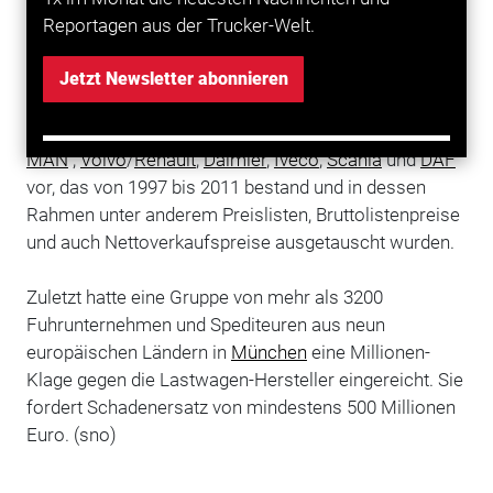
Gussone) die VGG durch das Verfahren führt. Durch
Reportagen aus der Trucker-Welt.
die Zusammenarbeit mit CDC entstehen den
teilnehmenden Unternehmen für die Klage weder
Jetzt Newsletter abonnieren
Kosten noch finanzielle Risiken. Sie gehen
gemeinsam gegen das Kartell der Lkw-Hersteller
MAN
,
Volvo
/
Renault
,
Daimler
,
Iveco
,
Scania
und
DAF
vor, das von 1997 bis 2011 bestand und in dessen
Rahmen unter anderem Preislisten, Bruttolistenpreise
und auch Nettoverkaufspreise ausgetauscht wurden.
Zuletzt hatte eine Gruppe von mehr als 3200
Fuhrunternehmen und Spediteuren aus neun
europäischen Ländern in
München
eine Millionen-
Klage gegen die Lastwagen-Hersteller eingereicht. Sie
fordert Schadenersatz von mindestens 500 Millionen
Euro. (sno)