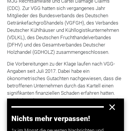
MJG Rechtsanwälte und Cartel Damage Claims
(CDC). Zur VGG hatten sich vergangenes Jahr
Mitglieder des Bundesverbands des Deutschen
Getränkefachgroßhandels (VGFGH), des Verbandes
Deutscher Kühlhäuser und Kühllogistikunternehmen
(VDLKL), des Deutschen Fruchthandelverbandes
(DFHV) und des Gesamtverbandes Deutscher
Holzhandel (GDHOLZ) zusammengeschlossen.
Die Vorbereitungen zu der Klage laufen nach VGG-
Angaben seit Juli 2017. Dabei habe ein
ökonometrisches Gutachten nachgewiesen, dass die
betroffenen Unternehmen durch das Kartell einen
signifikanten finanziellen Schaden erfahren hatten.
„Wir haben die VGG gemeinsam gegründet, um auch
den kleinen und mittleren Unternehmen der Verbände
die Möglichkeit zu geben, Schadensersatz von den
Nichts mehr verpassen!
Herstellern zu erhalten“, sagte Rechtsanwalt Peter
Gussone, dessen Kanzlei MJG (Meyer Jansen
1x im Monat die neuesten Nachrichten und