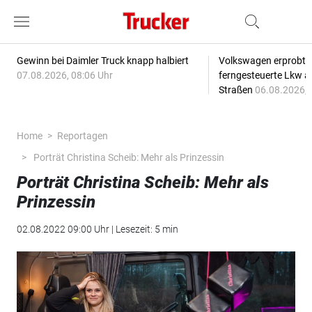
Gewinn bei Daimler Truck knapp halbiert
Volkswagen erprobt 
07.08.2026, 08:06 Uhr
ferngesteuerte Lkw a
Straßen
06.08.2026, 
Home
Reportagen
Porträt Christina Scheib: Mehr als Prinzessin
Porträt Christina Scheib: Mehr als
Prinzessin
02.08.2022 09:00 Uhr | Lesezeit: 5 min