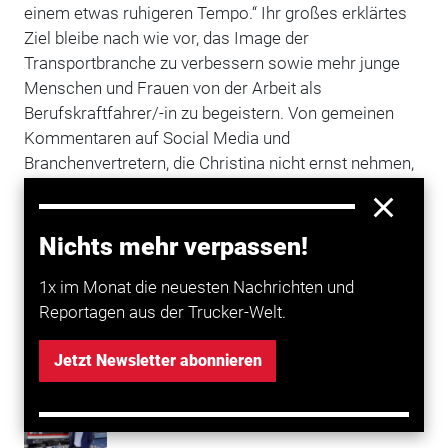
einem etwas ruhigeren Tempo.“ Ihr großes erklärtes
Ziel bleibe nach wie vor, das Image der
Transportbranche zu verbessern sowie mehr junge
Menschen und Frauen von der Arbeit als
Berufskraftfahrer/-in zu begeistern. Von gemeinen
Kommentaren auf Social Media und
Branchenvertretern, die Christina nicht ernst nehmen,
will sie sich dabei nicht abhalten lassen: „Es wird
immer jemanden geben, der mich belächeln wird.
Aber ich lasse mich nicht mehr beirren, ich mach
Nichts mehr verpassen!
einfach weiter.“
1x im Monat die neuesten Nachrichten und
Reportagen aus der Trucker-Welt.
Mehr zum Thema entdecken
Jetzt Newsletter abonnieren
Transport
Die Probleme von Berufskraftfahrern