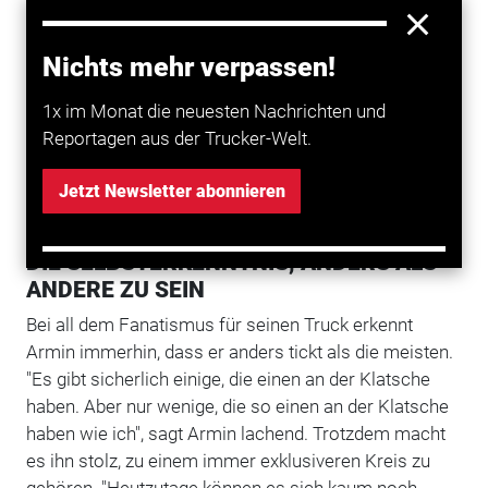
denn der Geldbeutel zulässt. Denn der ist nach den
12.000 Euro, die bereits in den Jugendtraum flossen,
zu einem flunderplatten Portemonnaie geschrumpft.
Nichts mehr verpassen!
Und dass der eine oder andere Euro noch herausrollt,
ahnt Armin. Seine Verschönerungsvisionen machen
1x im Monat die neuesten Nachrichten und
vor nichts halt. Auf die Rückwand des Fahrerhauses
Reportagen aus der Trucker-Welt.
hätte er zum Beispiel gerne die komplette Aloisius-
Jetzt Newsletter abonnieren
Story gemalt, an Lichtern und im Interieur geht für
einen echten Tüftler immer noch ein bisschen mehr.
DIE SELBSTERKENNTNIS, ANDERS ALS
ANDERE ZU SEIN
Bei all dem Fanatismus für seinen Truck erkennt
Armin immerhin, dass er anders tickt als die meisten.
"Es gibt sicherlich einige, die einen an der Klatsche
haben. Aber nur wenige, die so einen an der Klatsche
haben wie ich", sagt Armin lachend. Trotzdem macht
es ihn stolz, zu einem immer exklusiveren Kreis zu