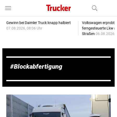
Gewinn bei Daimler Truck knapp halbiert
Volkswagen erprobt 
07.08.2026, 08:06 Uhr
ferngesteuerte Lkw a
Straßen
06.08.2026, 
Blockabfertigung