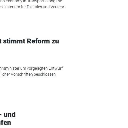
bon Economy in Transport along the
nisterium für Digitales und Verkehr.
t stimmt Reform zu
rsministerium vorgelegten Entwurf
licher Vorschriften beschlossen.
- und
ufen