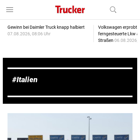
Gewinn bei Daimler Truck knapp halbiert
Volkswagen erprobt 
07.08.2026, 08:06 Uhr
ferngesteuerte Lkw a
Straßen
06.08.2026, 
Italien