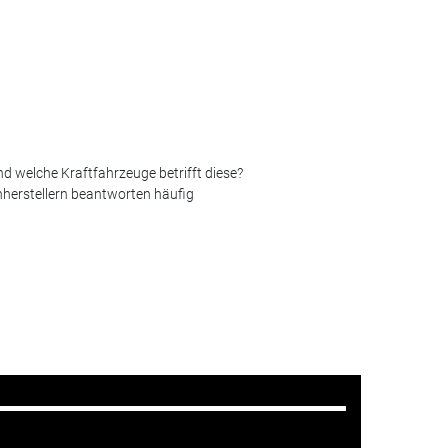
nd welche Kraftfahrzeuge betrifft diese?
nherstellern beantworten häufig