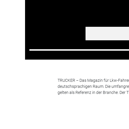
TRUCKER – Das Magazin für Lkw-Fahrer i
deutschsprachigen Raum. Die umfangrei
gelten als Referenz in der Branche. Der