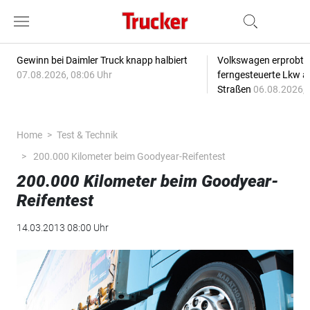
Gewinn bei Daimler Truck knapp halbiert
Volkswagen erprobt 
07.08.2026, 08:06 Uhr
ferngesteuerte Lkw a
Straßen
06.08.2026, 
Home
Test & Technik
200.000 Kilometer beim Goodyear-Reifentest
200.000 Kilometer beim Goodyear-
Reifentest
14.03.2013 08:00 Uhr