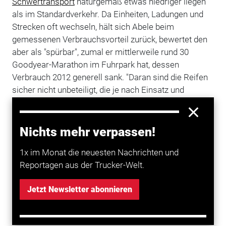
Schwertransport
naturgemäß etwas niedriger liegen
als im Standardverkehr. Da Einheiten, Ladungen und
Strecken oft wechseln, hält sich Abele beim
gemessenen Verbrauchsvorteil zurück, bewertet den
aber als "spürbar", zumal er mittlerweile rund 30
Goodyear-Marathon im Fuhrpark hat, dessen
Verbrauch 2012 generell sank. "Daran sind die Reifen
sicher nicht unbeteiligt, die je nach Einsatz und
Strecke zwischen einem halben und einem ganzen
Liter holen können", errechnet Abele.
Nichts mehr verpassen!
Womit auch die Hauptfrage beantwortet ist, die am
Ende des Dauerlaufes steht: "Würden sie die Reifen
1x im Monat die neuesten Nachrichten und
wieder kaufen?"
Reportagen aus der Trucker-Welt.
Bei Abele hat ein kompetenter Goodyear-Berater
Jetzt Newsletter abonnieren
schon für Folgebestellungen gesorgt. Auch Trinkaus
wird den nächsten Merck-Zug wieder auf Goodyears
stellen. Stoianek von Universal-Transport Schmitz ist