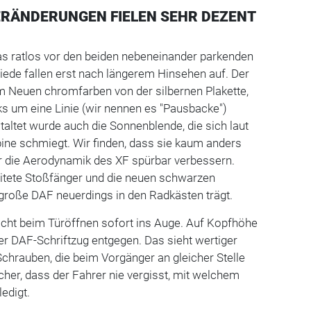
ERÄNDERUNGEN FIELEN SEHR DEZENT
s ratlos vor den beiden nebeneinander parkenden
ede fallen erst nach längerem Hinsehen auf. Der
im Neuen chromfarben von der silbernen Plakette,
ks um eine Linie (wir nennen es "Pausbacke")
taltet wurde auch die Sonnenblende, die sich laut
ine schmiegt. Wir finden, dass sie kaum anders
er die Aerodynamik des XF spürbar verbessern.
itete Stoßfänger und die neuen schwarzen
r große DAF neuerdings in den Radkästen trägt.
icht beim Türöffnen sofort ins Auge. Auf Kopfhöhe
er DAF-Schriftzug entgegen. Das sieht wertiger
 Schrauben, die beim Vorgänger an gleicher Stelle
sicher, dass der Fahrer nie vergisst, mit welchem
ledigt.