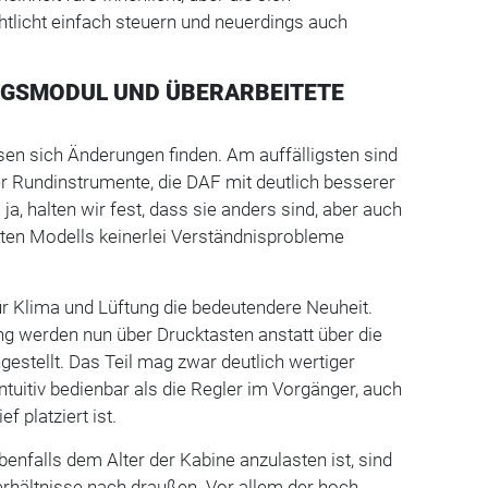
tlicht einfach steuern und neuerdings auch
NGSMODUL UND ÜBERARBEITETE
en sich Änderungen finden. Am auffälligsten sind
der Rundinstrumente, die DAF mit deutlich besserer
 ja, halten wir fest, dass sie anders sind, aber auch
lten Modells keinerlei Verständnisprobleme
ür Klima und Lüftung die bedeutendere Neuheit.
ng werden nun über Drucktasten anstatt über die
gestellt. Das Teil mag zwar deutlich wertiger
intuitiv bedienbar als die Regler im Vorgänger, auch
ef platziert ist.
enfalls dem Alter der Kabine anzulasten ist, sind
erhältnisse nach draußen. Vor allem der hoch