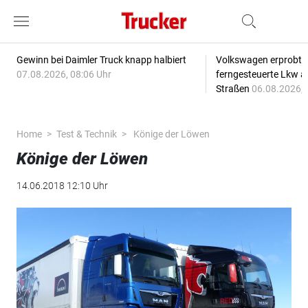
Gewinn bei Daimler Truck knapp halbiert
Volkswagen erprobt 
07.08.2026, 08:06 Uhr
ferngesteuerte Lkw a
Straßen
06.08.2026, 
Home
Test & Technik
Könige der Löwen
Könige der Löwen
14.06.2018 12:10 Uhr