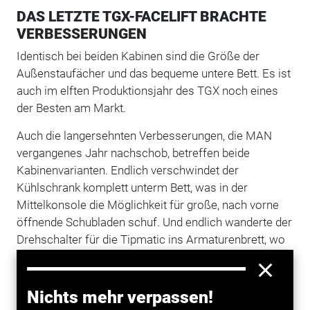
DAS LETZTE TGX-FACELIFT BRACHTE
VERBESSERUNGEN
Identisch bei beiden Kabinen sind die Größe der
Außenstaufächer und das bequeme untere Bett. Es ist
auch im elften Produktionsjahr des TGX noch eines
der Besten am Markt.
Auch die langersehnten Verbesserungen, die MAN
vergangenes Jahr nachschob, betreffen beide
Kabinenvarianten. Endlich verschwindet der
Kühlschrank komplett unterm Bett, was in der
Mittelkonsole die Möglichkeit für große, nach vorne
öffnende Schubladen schuf. Und endlich wanderte der
Drehschalter für die Tipmatic ins Armaturenbrett, wo
er hingehört.
Alle Kritikpunkte beseitigt? Leider nein, denn im
Nichts mehr verpassen!
gleichen Zuge das Ventil für die Feststellbremse ins