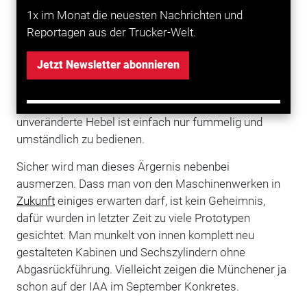
Armaturenbrett zu verlegen, dafür reichte es nicht.
1x im Monat die neuesten Nachrichten und
Reportagen aus der Trucker-Welt.
Wobei der Hersteller das unumwunden zugibt und auf
eine bald kommende elektrische Parkbremse à la
Jetzt Newsletter abonnieren
Scania verweist. Von den Schweden darf MAN dann
gerne auch den rechten Lenkstockhebel kopieren,
denn der seit Einführung des TGX-Vorgängers TGA
unveränderte Hebel ist einfach nur fummelig und
umständlich zu bedienen.
Sicher wird man dieses Ärgernis nebenbei
ausmerzen. Dass man von den Maschinenwerken in
Zukunft
einiges erwarten darf, ist kein Geheimnis,
dafür wurden in letzter Zeit zu viele Prototypen
gesichtet. Man munkelt von innen komplett neu
gestalteten Kabinen und Sechszylindern ohne
Abgasrückführung. Vielleicht zeigen die Münchener ja
schon auf der IAA im September Konkretes.