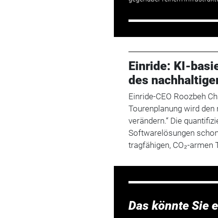
Einride: KI-bas
des nachhaltige
Einride-CEO Roozbeh Charl
Tourenplanung wird den 
verändern.“ Die quantifiz
Softwarelösungen schon 
tragfähigen, CO₂-armen
Das könnte Sie e