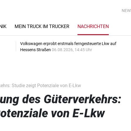
NEW
NIK
MEIN TRUCK IM TRUCKER
NACHRICHTEN
Volkswagen erprobt erstmals ferngesteuerte Lkw auf
Hessens Straßen
06.08.2026, 14:45 Uhr
hrs: Studie zeigt Potenziale von E-Lkw
ung des Güterverkehrs:
Potenziale von E-Lkw