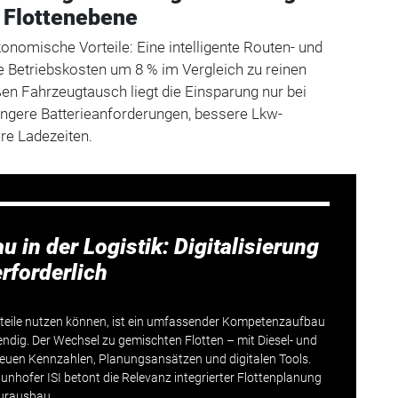
 Flottenebene
konomische Vorteile: Eine intelligente Routen- und
e Betriebskosten um 8 % im Vergleich zu reinen
ßen Fahrzeugtausch liegt die Einsparung nur bei
ringere Batterieanforderungen, bessere Lkw-
ere Ladezeiten.
in der Logistik: Digitalisierung
rforderlich
teile nutzen können, ist ein umfassender Kompetenzaufbau
ig. Der Wechsel zu gemischten Flotten – mit Diesel- und
neuen Kennzahlen, Planungsansätzen und digitalen Tools.
aunhofer ISI betont die Relevanz integrierter Flottenplanung
turausbau.