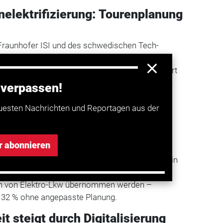
enelektrifizierung: Tourenplanung
 Fraunhofer ISI und des schwedischen Tech-
gt: Tourenoptimierung ist der Schlüssel zur
haftlichen Einführung von Elektro-Lkw. Analysiert
00 Diesel-Lkw und mehr als 38.000 Lieferungen
 verpassen!
ändlers REWE im Jahr 2021.
uesten Nachrichten und Reportagen aus der
ng steigert Effizienz von
schen Lkw
r abonnieren
n 1:1-Ersatz von Diesel-Lkw durch
er KI-basierten Touren-Neuplanung, zeigt sich ein
 % der Gesamtnutzlast und 54 % der
en von Elektro-Lkw übernommen werden –
 32 % ohne angepasste Planung.
it steigt durch Digitalisierung