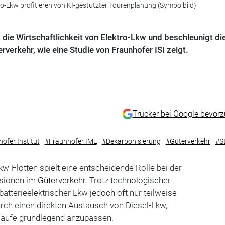
ro-Lkw profitieren von KI-gestützter Tourenplanung (Symbolbild)
die Wirtschaftlichkeit von Elektro-Lkw und beschleunigt di
verkehr, wie eine Studie von Fraunhofer ISI zeigt.
Trucker bei Google bevor
ofer Institut
#Fraunhofer IML
#Dekarbonisierung
#Güterverkehr
#S
Lkw-Flotten spielt eine entscheidende Rolle bei der
ssionen im
Güterverkehr
. Trotz technologischer
batterieelektrischer Lkw jedoch oft nur teilweise
rch einen direkten Austausch von Diesel-Lkw,
bläufe grundlegend anzupassen.