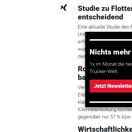
Studie zu Flott
entscheidend
Eine aktuelle Studie des
Unternehmens Einride zei
erfolgreichen und wirtsc
wurden Daten von über 2
Nichts mehr
des Lebensmitteleinzelh
1x im Monat die ne
Routenoptimieru
Trucker-Welt.
batterieelektri
Jetzt Newslette
Vergleicht man den reine
Elektrofahrzeuge mit ein
klarer Vorteil: Bis zu 85
Kilometerleistung könn
gegenüber nur 57 % bzw.
Wirtschaftlichke