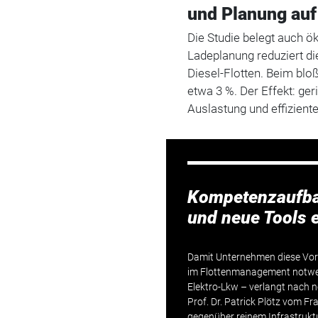
und Planung auf
Die Studie belegt auch ö
Ladeplanung reduziert di
Diesel-Flotten. Beim blo
etwa 3 %. Der Effekt: ge
Auslastung und effizient
Kompetenzaufbau 
und neue Tools e
Damit Unternehmen diese Vor
im Flottenmanagement notwend
Elektro-Lkw – verlangt nach 
Prof. Dr. Patrick Plötz vom Fr
gegenüber reinem Infrastruk