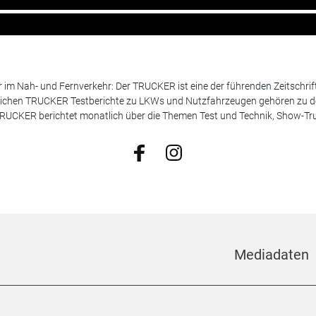
m Nah- und Fernverkehr: Der TRUCKER ist eine der führenden Zeitschrif
chen TRUCKER Testberichte zu LKWs und Nutzfahrzeugen gehören zu de
 TRUCKER berichtet monatlich über die Themen Test und Technik, Show-Truc
Mediadaten