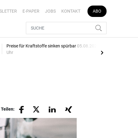
SLETTER
E-PAPER
JOBS
KONTAKT
ABO
Preise für Kraftstoffe sinken spürbar
05.08.2026, 16:04
Schw
Uhr
05.0
Teilen: