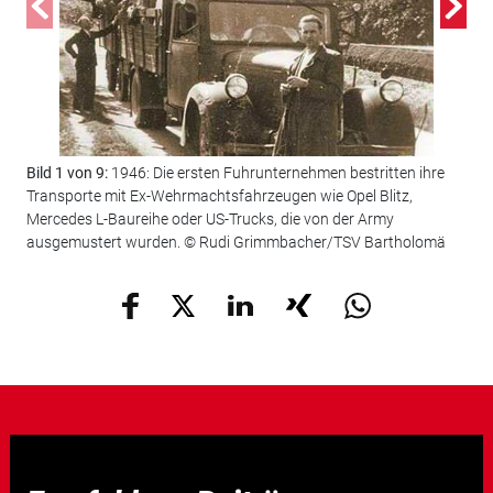
Bil
Tug
Bild 1 von 9:
1946: Die ersten Fuhrunternehmen bestritten ihre
ver
Transporte mit Ex-Wehrmachtsfahrzeugen wie Opel Blitz,
kom
Mercedes L-Baureihe oder US-Trucks, die von der Army
Dir
ausgemustert wurden. © Rudi Grimmbacher/TSV Bartholomä
nur