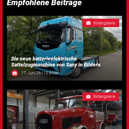
Empfohlene Beiträge
Bildergalerie
Die neue batterieelektrische
Sattelzugmaschine von Sany in Bildern
17. Juni 26 | 10 Bilder
Bildergalerie