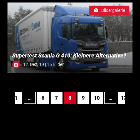
Bildergalerie
Supertest Scania G 410: Kleinere Alternative?
12. Dez. 19 | 15 Bilder
1
…
6
7
8
9
10
…
13