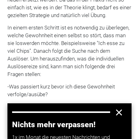
einfach ist, wie es in der Theorie klingt, bedarf es einer
gezielten Strategie und natürlich viel Übung.
In einem ersten Schritt ist es notwendig zu überlegen,
welche Gewohnheit einen selbst so stört, dass man
sie loswerden möchte. Beispielsweise "Ich esse zu
viel Chips". Danach folgt die Suche nach dem
Auslöser. Um herauszufinden, was die individuellen
Auslösereize sind, kann man sich folgende drei
Fragen stellen:
-Was passiert kurz bevor ich diese Gewohnheit
verfolge/ausübe?
- Welche Gedanken habe ich, bevor ich die gewohnten
Handlungen durchführe?
Nichts mehr verpassen!
- Und in welchen Situationen tritt die Gewohnheit auf?
1x im Monat die neuesten Nachrichten und