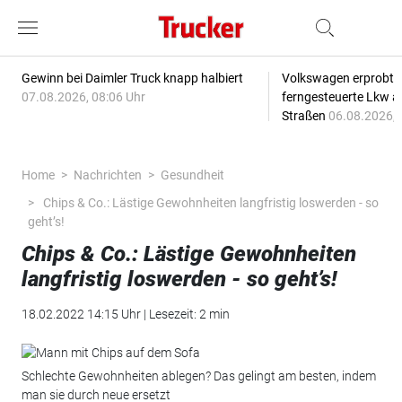
Gewinn bei Daimler Truck knapp halbiert
Volkswagen erprobt 
07.08.2026, 08:06 Uhr
ferngesteuerte Lkw a
Straßen
06.08.2026, 
Home
Nachrichten
Gesundheit
Chips & Co.: Lästige Gewohnheiten langfristig loswerden - so
geht’s!
Chips & Co.: Lästige Gewohnheiten
langfristig loswerden - so geht’s!
18.02.2022 14:15 Uhr | Lesezeit: 2 min
Schlechte Gewohnheiten ablegen? Das gelingt am besten, indem
man sie durch neue ersetzt