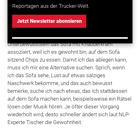
Immer wieder abends: Chips auf dem Sofa
Reportagen aus der Trucker-Welt.
Am Beispiel des fettigen Salzgebäcks könnte das so
aussehen: Ich esse am Abend zu viel Chips. Das
Jetzt Newsletter abonnieren
passiert immer dann, wenn ich auf dem Sofa sitze.
Das Sofa ist also mein indirekter Auslöser, da mein
Unterbewusstsein das Sofa mit Knabberkram
assoziiert, weil ich es gewohnt bin, auf dem Sofa
sitzend Chips zu essen. Damit ich das ablegen kann,
muss ich mir eine Alternative suchen. Sprich, wenn
ich das Sofa sehe, Lust auf etwas salziges
Naschwerk bekomme, und das auch bewusst
bemerke, suche ich nach etwas, das ich stattdessen
auf dem Sofa machen kann, beispielsweise ein Rätsel
lösen oder Musik hören. Je öfter dieser Vorgang
wiederholt wird, desto schneller ändert sich laut NLP-
Experte Tischer die Gewohnheit.