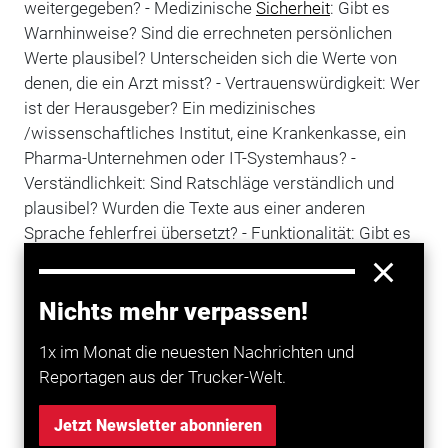
weitergegeben? - Medizinische
Sicherheit
: Gibt es
Warnhinweise? Sind die errechneten persönlichen
Werte plausibel? Unterscheiden sich die Werte von
denen, die ein Arzt misst? - Vertrauenswürdigkeit: Wer
ist der Herausgeber? Ein medizinisches
/wissenschaftliches Institut, eine Krankenkasse, ein
Pharma-Unternehmen oder IT-Systemhaus? -
Verständlichkeit: Sind Ratschläge verständlich und
plausibel? Wurden die Texte aus einer anderen
Sprache fehlerfrei übersetzt? - Funktionalität: Gibt es
technische Schwächen, Programmierfehler, wie hoch
ist der Akkuverbrauch?
Nichts mehr verpassen!
MIT SENSIBLEN DATEN VORSICHTIG UMGEHEN
Lohnend ist auch der Blick in die Seite
1x im Monat die neuesten Nachrichten und
www.healthon.de - eine Datenbank mit über 150 Tests
Reportagen aus der Trucker-Welt.
von Gesundheitsapps. Die "Initiative
Präventionspartner", ein unabhängiges Netzwerk zur
Jetzt Newsletter abonnieren