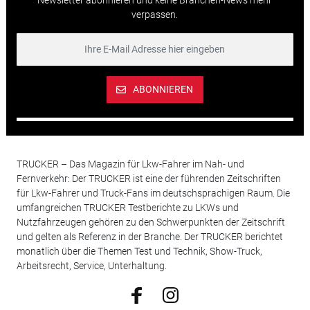
Newsletter abonnieren und keine Branchen-News mehr
verpassen.
ABONNIEREN
TRUCKER – Das Magazin für Lkw-Fahrer im Nah- und
Fernverkehr: Der TRUCKER ist eine der führenden Zeitschriften
für Lkw-Fahrer und Truck-Fans im deutschsprachigen Raum. Die
umfangreichen TRUCKER Testberichte zu LKWs und
Nutzfahrzeugen gehören zu den Schwerpunkten der Zeitschrift
und gelten als Referenz in der Branche. Der TRUCKER berichtet
monatlich über die Themen Test und Technik, Show-Truck,
Arbeitsrecht, Service, Unterhaltung.