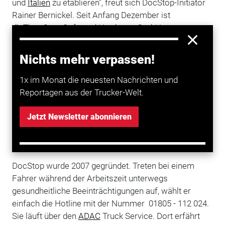
und
Italien
zu etablieren", freut sich DocStop-Initiator
Rainer Bernickel. Seit Anfang Dezember ist
dieTimoCom Soft- und Hardware GmbH
neuer Partner des Netzwerks für medizinische Hilfe
unterwegs.
Nichts mehr verpassen!
TimoCom ist Anbieter der Fracht- und
1x im Monat die neuesten Nachrichten und
®
Laderaumbörse TC
Truck @ Cargo
. "Durch die
Reportagen aus der Trucker-Welt.
Förderung von DocStop tragen auch wir eienn Teil
dazu bei, dasss die Nutzer unserer Online-Plattformen
Jetzt Newsletter abonnieren
gesund und sicher unterwegs sind. Wir stehen voll und
ganz hinter dieser sinnvollen Organisation".
DocStop wurde 2007 gegründet. Treten bei einem
Fahrer während der Arbeitszeit unterwegs
gesundheitliche Beeinträchtigungen auf, wählt er
einfach die Hotline mit der Nummer 01805 - 112 024.
Sie läuft über den
ADAC
Truck Service. Dort erfährt