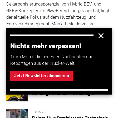
Dekarbonisierungspotenzial von Hybrid-BEV- und
REEV-Konzepten im Pkw-Bereich aufgezeigt hat, liegt
der aktuelle Fokus auf dem Nutzfahrzeug- und
Fernverkehrssegment. Man arbeite derzeit an
entsprechenden Demonstrator-Fahrzeugen, um die
Analyseergebnisse praxisnah zu validieren und
gemeinsam mit Kunden und Partnern in marktfähige
Nichts mehr verpassen!
Lösungen zu überführen, erklärte FEV.
1x im Monat die neuesten Nachrichten und
Reportagen aus der Trucker-Welt.
Mehr zum Thema entdecken
Jetzt Newsletter abonnieren
Transport
DHL fordert regulatorische Unterstützung
für Range-Extender-Technologie
Transport