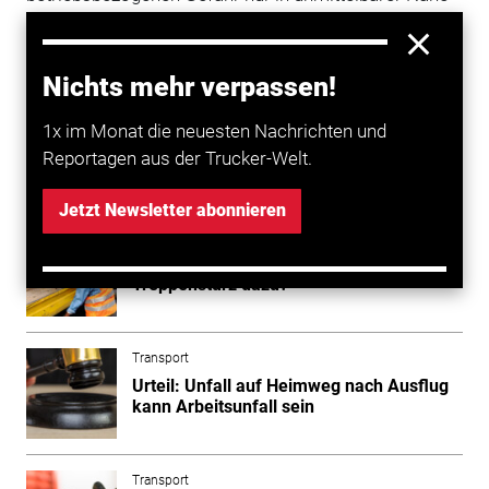
des konkreten Arbeitsplatzes besteht oder auch in
einem weiter entfernt liegenden Pausenbereich wie im
konkreten Fall. Daher kann die Berufsgenossenschaft
Nichts mehr verpassen!
noch in Revision gehen, wenn sie das möchte.
1x im Monat die neuesten Nachrichten und
Reportagen aus der Trucker-Welt.
Mehr zum Thema entdecken
Jetzt Newsletter abonnieren
Transport
Arbeitsunfall bei Rufbereitschaft: Zählt
Treppensturz dazu?
Transport
Urteil: Unfall auf Heimweg nach Ausflug
kann Arbeitsunfall sein
Transport