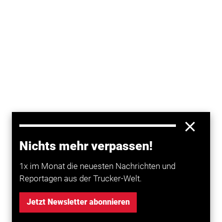
Nichts mehr verpassen!
1x im Monat die neuesten Nachrichten und
Reportagen aus der Trucker-Welt.
Renault
Trucks erweitert aktuell die Modelle 2020. Neu
Jetzt Newsletter abonnieren
kommt die leichte D-Baureihe für den Verteilerverkehr.
Die Franzosen setzen bei D und D Wide auf optimierte