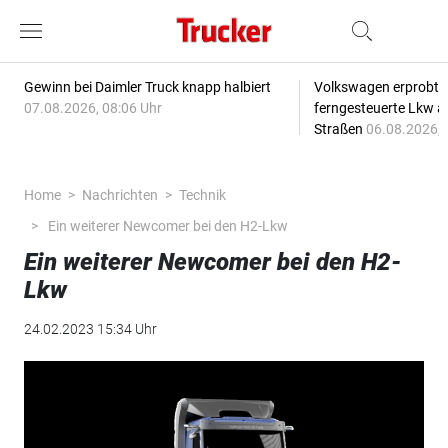
Gewinn bei Daimler Truck knapp halbiert
Volkswagen erprobt 
07.08.2026, 08:06 Uhr
ferngesteuerte Lkw a
Straßen
06.08.2026, 
Home
Nachrichten
Technik
Ein weiterer Newcomer bei den H2-Lkw
Ein weiterer Newcomer bei den H2-
Lkw
24.02.2023 15:34 Uhr