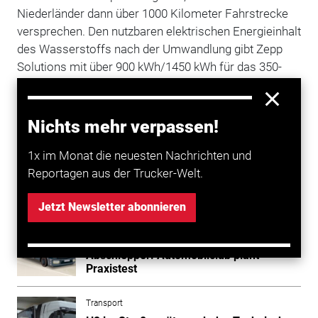
Niederländer dann über 1000 Kilometer Fahrstrecke
versprechen. Den nutzbaren elektrischen Energieinhalt
des Wasserstoffs nach der Umwandlung gibt Zepp
Solutions mit über 900 kWh/1450 kWh für das 350-
beziehungsweise das 700-bar-Modell an. Ebenfalls
behält sich das Unternehmen selbstredend vor, den
Europa künftig noch mit weiteren
Nichts mehr verpassen!
Achskonfigurationen und
Aufbauten
anzubieten. (jb)
1x im Monat die neuesten Nachrichten und
Reportagen aus der Trucker-Welt.
Mehr zum Thema entdecken
Jetzt Newsletter abonnieren
Transport
Umrüstung zum Wasserstoff-
Abschlepper: Automobilclub plant
Praxistest
Transport