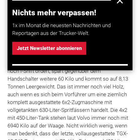
Verkehr. Den Kunden, die aus Gewichtsgründen bisher
immer Axor, CF, Premium,
Stralis
AT oder
MAN
TGS
Nichts mehr verpassen!
kauften, sollen sich jetzt auch für Wikinger begeistern
können. Wie
Scania
macht
Volvo
das über den
1x im Monat die neuesten Nachrichten und
Kabinenbaukasten: LXL heißt die "erdnahe"
Reportagen aus der Trucker-Welt.
Hochdachversion des neuen FM, den es jetzt auch mit
gewichtssparendem 10,8-Liter-D11-Motor gibt. Dabei
Jetzt Newsletter abonnieren
handelt es sich um einen aufgebohrten D9-Block, der
immerhin 140 Kilo leichter baut als der D13. Wer dann
noch I-Shift ordert, spart gegenüber dem
Handschalter weitere 60 Kilo und kommt so auf 8,13
Tonnen Leergewicht. Das ist immer noch viel Holz,
auch wenn es sich beim Vorführer um eine ziemlich
komplett ausgestattete 6x2-Zugmaschine mit
vollgetankten 630-Liter-Spritfässern handelt. Die 4x2
mit 450-Liter-Tank stehen laut Volvo immer noch mit
6940 Kilo auf der Waage. Nicht wirklich wenig, wenn
man bedenkt, dass der letzte, vollausgestattete TGX-