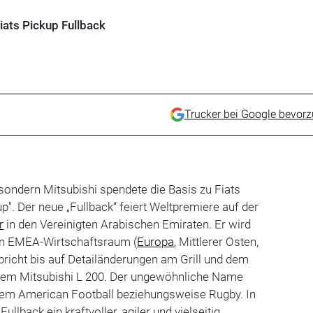
iats Pickup Fullback
Trucker bei Google bevor
 sondern Mitsubishi spendete die Basis zu Fiats
p". Der neue „Fullback“ feiert Weltpremiere auf der
r
in den Vereinigten Arabischen Emiraten. Er wird
n EMEA-Wirtschaftsraum (
Europa
, Mittlerer Osten,
spricht bis auf Detailänderungen am Grill und dem
dem Mitsubishi L 200. Der ungewöhnliche Name
em American Football beziehungsweise Rugby. In
Fullback ein kraftvoller, agiler und vielseitig