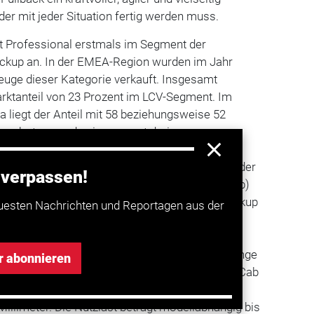
 der mit jeder Situation fertig werden muss.
iat Professional erstmals im Segment der
ckup an. In der EMEA-Region wurden im Jahr
euge dieser Kategorie verkauft. Insgesamt
arktanteil von 23 Prozent im LCV-Segment. Im
a liegt der Anteil mit 58 beziehungsweise 52
 Angeboten werden insgesamt drei
nd vier Karosserieversionen. Außer mit
, die Mitsubishi nicht nach
Deutschland
liefert, der
 verpassen!
ichem Stauraum hinter den Sitzen (Extended Cab)
t zwei Sitzreihen (Double Cab) ist der neue Pickup
uesten Nachrichten und Reportagen aus der
rsteller auch als Fahrgestell erhältlich. Alle
 zu 1.780 Millimeter hoch und 1.815 Millimeter
d von 3.000 Millimetern. Gesamtlänge sowie Länge
r abonnieren
ngig von der Kabine. Die Maße sind mit Single Cab
mit Extended Cab 5.275/1.850 Millimeter und mit
illimeter. Die Nutzlast beträgt modellabhängig bis