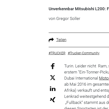
Unverkennbar Mitsubishi L200: F
von Gregor Soller
Teilen
#TRUCKER
#Trucker-Community
Turin. Leider nicht Ram,
erstem "Ein-Tonner-Picku
Dubai International
Moto
ab Mai 2016 im gesamte
Afrika) verkauft und ent
Lenkrad weitestgehend 
„Fullback“ stammt aus d
diesen Sportarten ist der 