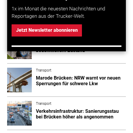
inzwischen mit rund einer Milliarde Euro zu Buche.
1x im Monat die neuesten Nachrichten und
Reportagen aus der Trucker-Welt.
Mehr zum Thema entdecken
Jetzt Newsletter abonnieren
Transport
Infrastruktur: Viele Autobahnbrücken in
bedenklichem Zustand
Transport
Marode Brücken: NRW warnt vor neuen
Sperrungen für schwere Lkw
Transport
Verkehrsinfrastruktur: Sanierungsstau
bei Brücken höher als angenommen