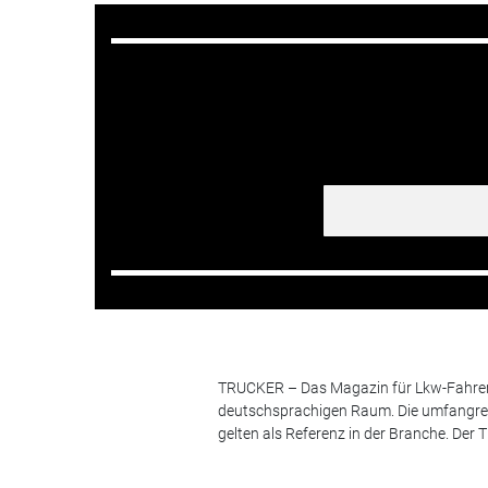
TRUCKER – Das Magazin für Lkw-Fahrer i
deutschsprachigen Raum. Die umfangrei
gelten als Referenz in der Branche. Der