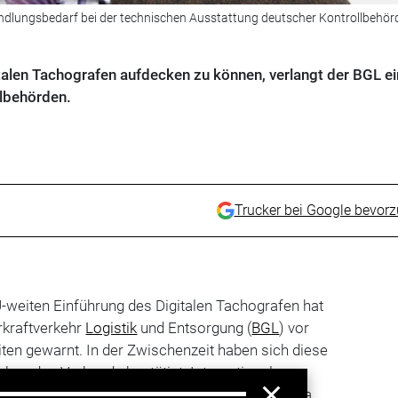
ndlungsbedarf bei der technischen Ausstattung deutscher Kontrollbehör
alen Tachografen aufdecken zu können, verlangt der BGL ei
lbehörden.
Trucker bei Google bevor
U-weiten Einführung des Digitalen Tachografen hat
rkraftverkehr
Logistik
und Entsorgung (
BGL
) vor
ten gewarnt. In der Zwischenzeit haben sich diese
ben des Verbands bestätigt: Internationale
en davon, dass europaweit möglicherweise etwa