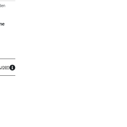
den
ne
zugen