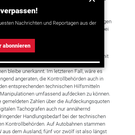
os durch gezielten Einsatz zum Beispiel von
 verpassen!
 manipuliert würden. Das Bundesamtes für
cht Berichten aus der Fachpresse zufolge hingegen
uesten Nachrichten und Reportagen aus der
 beim Digi-Tacho von rund einem Prozent, die bei
et festgestellt wurden.
r abonnieren
zwei Interpretationsmöglichkeiten offen:
nd
eine Insel der Glückseligen, um die die
LKW
mit
Tachos einen weiten Bogen machen, oder ein
en bleibe unerkannt. Im letzteren Fall, wäre es
ngend angeraten, die Kontrollbehörden auch in
 den entsprechenden technischen Hilfsmitteln
 Manipulationen umfassend aufdecken zu können.
e gemeldeten Zahlen über die Aufdeckungsquoten
igitalen Tachografen auch nur annähernd
 dringender Handlungsbedarf bei der technischen
hen Kontrollbehörden. Auf Autobahnen stammen
W aus dem Ausland, fünf vor zwölf ist also längst