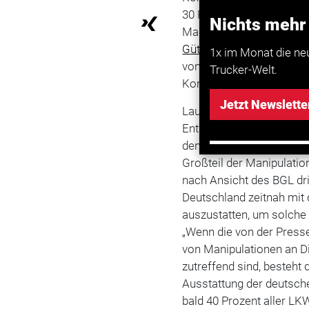
30 Prozent der Digi-Tach
Nichts mehr
Magneten oder Software
Güterverkehr
(
BAG
) spri
1x im Monat die ne
von Manipulationsquoten
Trucker-Welt.
Kontrollen im Bundesgebi
Jetzt Newslette
Laut dem BGL lässt dies 
Entweder sei
Deutschla
den manipulierten Digi-
Großteil der Manipulation
nach Ansicht des BGL dri
Deutschland zeitnah mit
auszustatten, um solche
„Wenn die von der Press
von Manipulationen an D
zutreffend sind, besteht
Ausstattung der deutsc
bald 40 Prozent aller LK