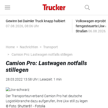
Gewinn bei Daimler Truck knapp halbiert
Volkswagen erprobt 
07.08.2026, 08:06 Uhr
ferngesteuerte Lkw a
Straßen
06.08.2026, 
Home
Nachrichten
Transport
Camion Pro: Lastwagen notfalls stillegen
Camion Pro: Lastwagen notfalls
stillegen
28.03.2022 13:58 Uhr | Lesezeit: 1 min
Der Transporteurverband Camion Pro hat deutsche
Logistikbranche dazu aufgerufen, ihre Lkw still zu legen
© Foto: Shutter81 - Fotolia