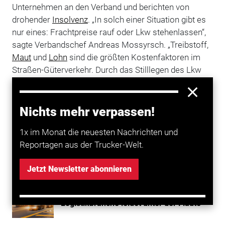
Unternehmen an den Verband und berichten von
drohender
Insolvenz
. „In solch einer Situation gibt es
nur eines: Frachtpreise rauf oder Lkw stehenlassen“,
sagte Verbandschef Andreas Mossyrsch. „Treibstoff,
Maut
und
Lohn
sind die größten Kostenfaktoren im
Straßen-Güterverkehr. Durch das Stilllegen des Lkw
kann man fünf der sechs wichtigsten Betriebskosten
auf „null“ stellen.“ Die Betriebe müssten sich aber mit
den rechtlichen Grundlagen der Vertragsanpassung
Nichts mehr verpassen!
und des Kurzarbeitergelds vertraut machen. (ste/dpa)
1x im Monat die neuesten Nachrichten und
Reportagen aus der Trucker-Welt.
Mehr zum Thema entdecken
Jetzt Newsletter abonnieren
Transport
Thüringens Speditions- und
Logistikbranche leidet unter der Flaute