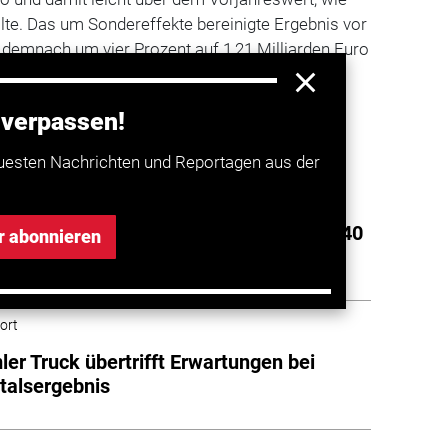
ilte. Das um Sondereffekte bereinigte Ergebnis vor
 demnach um vier Prozent auf 1,21 Milliarden Euro
 verpassen!
a entdecken
uesten Nachrichten und Reportagen aus der
 Truck: Ergebnis im dritten Quartal um 40
r abonnieren
 niedriger
ort
ler Truck übertrifft Erwartungen bei
talsergebnis