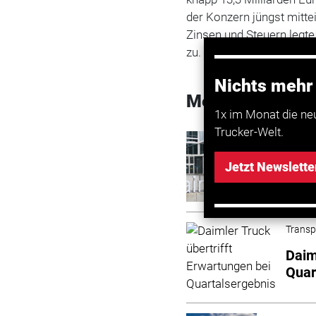
der Konzern jüngst mitte
Zinsen und Steuern legte
zu.
Nichts mehr
Mehr zum Them
1x im Monat die ne
Trucker-Welt.
Transport
Daimler
Jetzt Newslette
Prozent
Transp
Daim
Quar