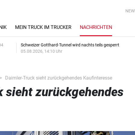
NEW
NIK
MEIN TRUCK IM TRUCKER
NACHRICHTEN
04
Schweizer Gotthard-Tunnel wird nachts teils gesperrt
05.08.2026, 14:10 Uhr
Daimler-Truck sieht zurückgehendes Kaufinteresse
k sieht zurückgehendes