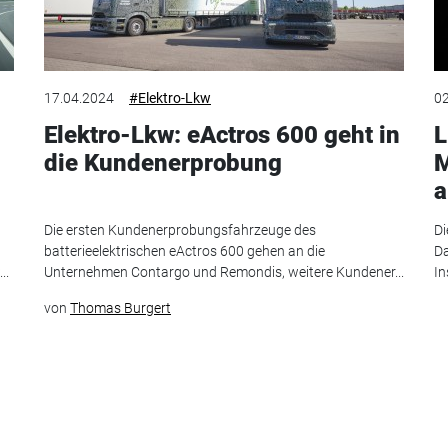
17.04.2024
#Elektro-Lkw
02
Elektro-Lkw: eActros 600 geht in
L
die Kundenerprobung
M
a
Die ersten Kundenerprobungsfahrzeuge des
Di
batterieelektrischen eActros 600 gehen an die
Da
..
Unternehmen Contargo und Remondis, weitere Kundener...
In
von
Thomas Burgert