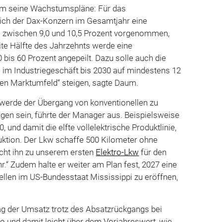
um seine Wachstumspläne: Für das
sich der Dax-Konzern im Gesamtjahr eine
e zwischen 9,0 und 10,5 Prozent vorgenommen,
te Hälfte des Jahrzehnts werde eine
bis 60 Prozent angepeilt. Dazu solle auch die
 im Industriegeschäft bis 2030 auf mindestens 12
gen Marktumfeld“ steigen, sagte Daum.
 werde der Übergang von konventionellen zu
gen sein, führte der Manager aus. Beispielsweise
 und damit die elfte vollelektrische Produktlinie,
uktion. Der Lkw schaffe 500 Kilometer ohne
cht ihn zu unserem ersten
Elektro-Lkw
für den
.“ Zudem halte er weiter am Plan fest, 2027 eine
zellen im US-Bundesstaat Mississippi zu eröffnen,
ag der Umsatz trotz des Absatzrückgangs bei
ro und damit leicht über dem Vorjahreswert, wie