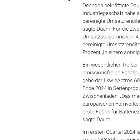
Dennoch bekräftigte Da
Industriegeschäft habe 
bereinigte Umsatzrendit
sagte Daum. Für die zwei
Umsatzsteigerung von 40 
bereinigte Umsatzrendite
Prozent „in einem sonni
Ein wesentlicher Treiber
emissionsfreien Fahrzeu
gehe der Lkw eActros 600,
Ende 2024 in Serienprod
Zwischenladen. „Das ma
europäischen Fernverkehr
erste Fabrik für Batterie
sagte Daum.
Im ersten Quartal 2024 l
knapp 13,3 Milliarden Eu