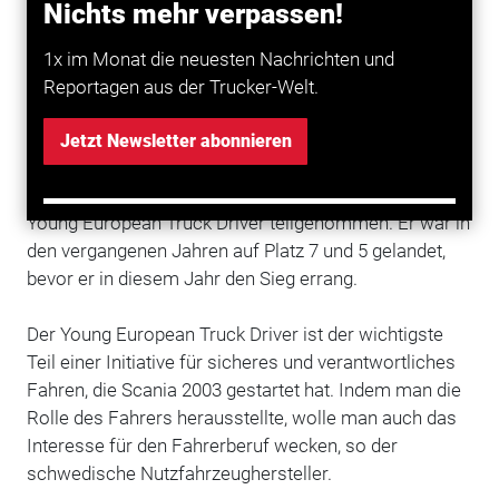
Nichts mehr verpassen!
am zweiten Wettbewerbstag im K.O.-Verfahren
gegeneinander an und stellten dabei ihre fahrerische
1x im Monat die neuesten Nachrichten und
Geschicklichkeit unter Beweis.
Reportagen aus der Trucker-Welt.
Patrick Schildmann, der gemeinsam mit seinem Vater
Jetzt Newsletter abonnieren
das
Unternehmen
Schildmann Transporte in Bielefeld
führt, hatte bereits zum dritten Mal am Wettbewerb
Young European Truck Driver teilgenommen. Er war in
den vergangenen Jahren auf Platz 7 und 5 gelandet,
bevor er in diesem Jahr den Sieg errang.
Der Young European Truck Driver ist der wichtigste
Teil einer Initiative für sicheres und verantwortliches
Fahren, die Scania 2003 gestartet hat. Indem man die
Rolle des Fahrers herausstellte, wolle man auch das
Interesse für den Fahrerberuf wecken, so der
schwedische Nutzfahrzeughersteller.