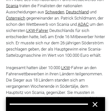
Scania
traten die Finalisten der nationalen
Ausscheidungen aus
Schweden
,
Deutschland
und
Österreich
gegeneinander an. Patrick Schildmann, der
schon den Wettbewerb von Scania und
ADAC
um den
sichersten
LKW-Fahrer
Deutschlands für sich
entschieden hatte, ließ am Ende 16 Mitbewerber hinter
sich. Er musste sich nur dem 26-jährigen Söderström
geschlagen geben, der als Hauptgewinn eine Scania-
Sattelzugmaschine im Wert von 100.000 Euro erhält.
Insgesamt hatten über 10.000
LKW
-Fahrer an den
Fahrerwettbewerben in ihren Ländern teilgenommen.
Die Sieger aus 18 Ländern standen sich am
vergangenen Wochenende in Södertälje, dem
Hauptsitz von Scania, gegenüber. Sie mussten in
Übungen zu vorausschauendem und wirtschaftlichem
Fahren,
Ladungssicherung
und Abfahrtskontrolle ihr
Können unter Beweis stellen. Die zwölf Besten traten