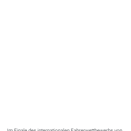
Im Finale des internationalen Fahrerwettbewerbs von