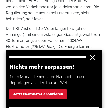
derzeit beim EREV allerdings nicht der Fall.
"Wir
wollen den Verkehrssektor jetzt dekarbonisieren. Die
Regulierung sollte uns dabei unterstützen, nicht
behindern", so Meyer.
Der EREV ist ein 10,5 Meter langer Lkw (ohne
Anhänger) mit einem zulässigen Gesamtgewicht von
40 Tonnen, angetrieben von einem 230-kW-
Elektromotor (295 kW Peak). Die Energie kommt
derzeit beim Prototyp aus einer 416-kWh-Batterie und
einem kraftstoffbetriebenen 120-kW-Generator. Die
nächste Version wird voraussichtlich eine größere
Nichts mehr verpassen!
Batterie mit 520-kWh erhalten.
1x im Monat die neuesten Nachrichten und
Reportagen aus der Trucker-Welt.
Mehr zum Thema entdecken
Jetzt Newsletter abonnieren
Transport
Range-Extender-Trucks für den