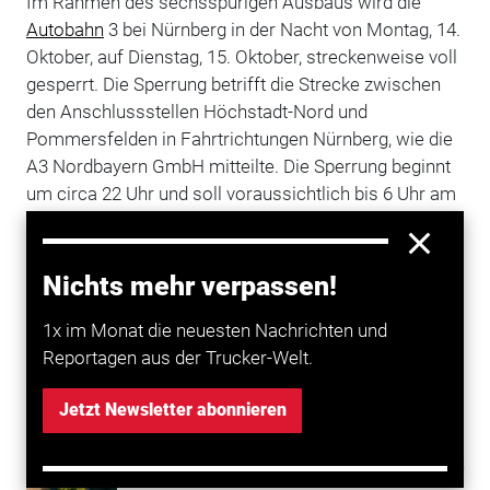
Im Rahmen des sechsspurigen Ausbaus wird die
Autobahn
3 bei Nürnberg in der Nacht von Montag, 14.
Oktober, auf Dienstag, 15. Oktober, streckenweise voll
gesperrt. Die Sperrung betrifft die Strecke zwischen
den Anschlussstellen Höchstadt-Nord und
Pommersfelden in Fahrtrichtungen Nürnberg, wie die
A3 Nordbayern GmbH mitteilte. Die Sperrung beginnt
um circa 22 Uhr und soll voraussichtlich bis 6 Uhr am
Dienstagmorgen dauern. Grund für die Sperrung sind
laut Betreiber kurzfristige Sanierungsarbeiten an der
alten Fahrbahn im Bereich der Anschlussstelle
Nichts mehr verpassen!
Pommersfelden. Umleitungen werden ausgeschildert.
1x im Monat die neuesten Nachrichten und
Reportagen aus der Trucker-Welt.
Mehr zum Thema entdecken
Jetzt Newsletter abonnieren
Transport
Albaufstieg in Richtung München gesperrt