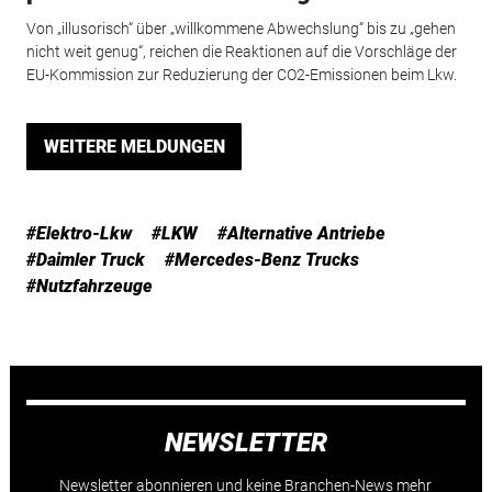
Von „illusorisch“ über „willkommene Abwechslung“ bis zu „gehen
nicht weit genug“, reichen die Reaktionen auf die Vorschläge der
EU-Kommission zur Reduzierung der CO2-Emissionen beim Lkw.
WEITERE MELDUNGEN
#Elektro-Lkw
#LKW
#Alternative Antriebe
#Daimler Truck
#Mercedes-Benz Trucks
#Nutzfahrzeuge
NEWSLETTER
Newsletter abonnieren und keine Branchen-News mehr