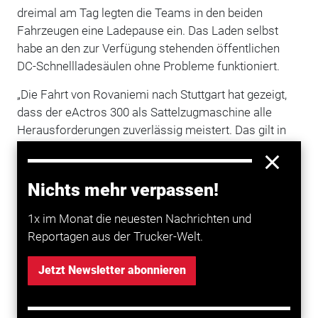
dreimal am Tag legten die Teams in den beiden
Fahrzeugen eine Ladepause ein. Das Laden selbst
habe an den zur Verfügung stehenden öffentlichen
DC-Schnellladesäulen ohne Probleme funktioniert.
„Die Fahrt von Rovaniemi nach Stuttgart hat gezeigt,
dass der eActros 300 als Sattelzugmaschine alle
Herausforderungen zuverlässig meistert. Das gilt in
Bezug auf die Energieeffizienz und das Laden ebenso
wie in Sachen Fahrkomfort und
Sicherheit
“, lautete
denn auch das Fazit von Christof Weber, Head of
Nichts mehr verpassen!
Global Testing Mercedes-Benz Trucks. (tb)
1x im Monat die neuesten Nachrichten und
Reportagen aus der Trucker-Welt.
Mehr zum Thema entdecken
Jetzt Newsletter abonnieren
Transport
Zwei eActros 600 testen Megawattladen