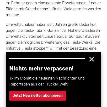
im Februar gegen eine geplante Erweiterung auf neuer
Fläche mit Güterbahnhof, für die Wald gerodet werden
müsste.
Umweltschützer haben seit Jahren große Bedenken
gegen die Tesla-Fabrik. Ganz in der Nähe protestieren
Umweltaktivisten seit Ende Februar auf Baumhäusern
gegen die mögliche Erweiterung des Tesla-Werks. Die
Initiative „Tesla stoppen“ will mit der Besetzung eine
Rodung des Waldstücks im Zuge einer
Werkserweiterung verhindern. Die Initiative betont, sie
habe mit dem Anschlag auf den Strommasten nichts
Nichts mehr verpassen!
zu tun.
1x im Monat die neuesten Nachrichten und
Reportagen aus der Trucker-Welt.
Mehr zum Thema entdecken
Jetzt Newsletter abonnieren
Transport