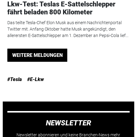
Lkw-Test: Teslas E-Sattelschlepper
fährt beladen 800 Kilometer
Das teilte Tesla-Chef Elon Musk aus einem Nachrichtenportal
Twitter mit. Anfang Oktober hatte Musk angekündigt, den
allerersten E-Sattelschlepper am 1. Dezember an Pepsi-Cola lief...
WEITERE MELDUNGEN
#Tesla
#E-Lkw
NEWSLETTER
Newsletter abonnieren und keine Branchen-News mehr