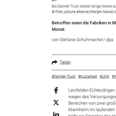
Bei Daimler Truck stehen einige Werke a
© Foto: picture alliance/Marijan Murat/
Betroffen seien die Fabriken i
Monat.
von Stefanie Schuhmacher/ dpa
Teilen
#Daimler Truck
#Kurzarbeit
#LKW
#W
Leinfelden-Echterdingen
wegen des Versorgungse
Bereichen von zwei große
Mannheim im laufenden
teilte ein Sprecher des 