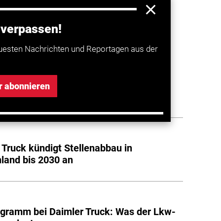
n und Bussen. (ste/dpa)
 verpassen!
a entdecken
uesten Nachrichten und Reportagen aus der
 Truck will in Europa kräftig sparen
r abonnieren
 Truck kündigt Stellenabbau in
land bis 2030 an
gramm bei Daimler Truck: Was der Lkw-