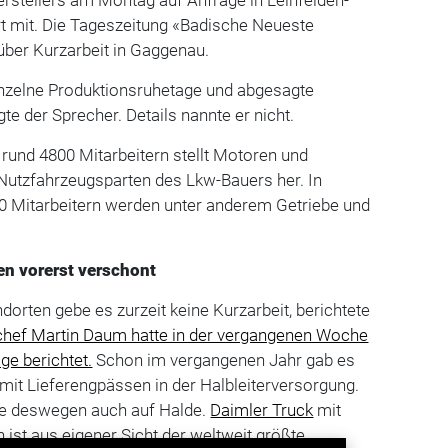
rt mit. Die Tageszeitung «Badische Neueste
über Kurzarbeit in Gaggenau.
inzelne Produktionsruhetage und abgesagte
te der Sprecher. Details nannte er nicht.
und 4800 Mitarbeitern stellt Motoren und
e Nutzfahrzeugsparten des Lkw-Bauers her. In
 Mitarbeitern werden unter anderem Getriebe und
en vorerst verschont
orten gebe es zurzeit keine Kurzarbeit, berichtete
hef Martin Daum hatte in der vergangenen Woche
ge berichtet.
Schon im vergangenen Jahr gab es
mit Lieferengpässen in der Halbleiterversorgung.
rte deswegen auch auf Halde.
Daimler Truck
mit
 ist aus eigener Sicht der weltweit größte