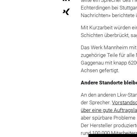
Echterdingen bei Stuttga
Nachrichten» berichtete 
Mit Kurzarbeit würden e
Schichten überbrückt, sag
Das Werk Mannheim mit r
zugehörige Teile für all
Gaggenau mit knapp 6200
Achsen gefertigt.
Andere Standorte bleib
An den anderen Lkw-Stand
der Sprecher.
Vorstandsc
über eine gute Auftragsla
aber spürbare Probleme 
Der Hersteller produzie
rund 100.000 Mitarbeitern