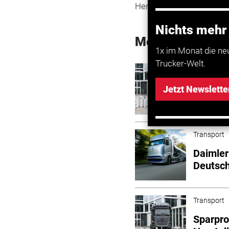
Hersteller von Lastwage
Nichts mehr
Mehr zum Them
1x im Monat die ne
Trucker-Welt.
Transport
Daimler
Jetzt Newslette
Transport
Daimler
Deutsch
Transport
Sparpro