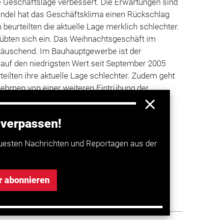
e Geschäftslage verbessert. Die Erwartungen sind
andel hat das Geschäftsklima einen Rückschlag
 beurteilten die aktuelle Lage merklich schlechter.
rübten sich ein. Das Weihnachtsgeschäft im
ttäuschend. Im Bauhauptgewerbe ist der
 auf den niedrigsten Wert seit September 2005
teilten ihre aktuelle Lage schlechter. Zudem geht
nehmen von einer weiteren Eintrübung der
enden Monaten aus.
 verpassen!
a entdecken
uesten Nachrichten und Reportagen aus der
s-Umfrage: Unternehmen blicken
r abonnieren
stisch nach vorn