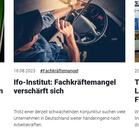
16.08.2023
#Fachkräftemangel
20
Ifo-Institut: Fachkräftemangel
T
n
verschärft sich
L
F
Trotz einer derzeit schwächelnden Konjunktur suchen viele
Wi
Unternehmen in Deutschland weiter händeringend nach
li
Arbeitskräften.
di