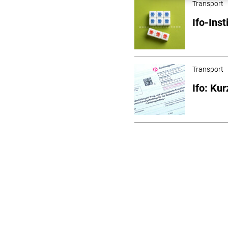
Transport
Ifo-Ins
Transport
Ifo: Kur