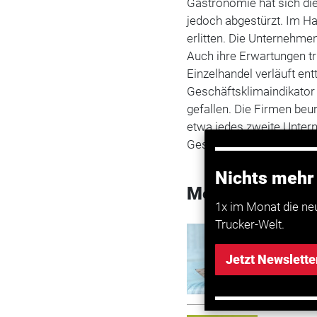
Gastronomie hat sich di
jedoch abgestürzt. Im H
erlitten. Die Unternehmen
Auch ihre Erwartungen t
Einzelhandel verläuft en
Geschäftsklimaindikator
gefallen. Die Firmen beur
etwa jedes zweite Unter
Geschäfte in den komm
Nichts mehr
Mehr zum Them
1x im Monat die ne
Trucker-Welt.
Transport
Atradiu
Jetzt Newslette
pessimi