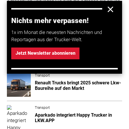
Adressbuch und legen Sie sich die Adresse als neuen
Kontakt an.
Nichts mehr verpassen!
Mehr zum Thema entdecken
1x im Monat die neuesten Nachrichten und
Reportagen aus der Trucker-Welt.
Transport
Testfahrer für die Elektro-MAN gesucht!
Jetzt Newsletter abonnieren
Transport
Renault Trucks bringt 2025 schwere Lkw-
Baureihe auf den Markt
Transport
Aparkado integriert Happy Trucker in
LKW.APP