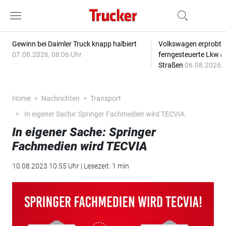
Gewinn bei Daimler Truck knapp halbiert
Volkswagen erprobt 
07.08.2026, 08:06 Uhr
ferngesteuerte Lkw a
Straßen
06.08.2026, 
Home
Nachrichten
Transport
In eigener Sache: Springer Fachmedien wird TECVIA
In eigener Sache: Springer
Fachmedien wird TECVIA
10.08.2023 10:55 Uhr | Lesezeit: 1 min