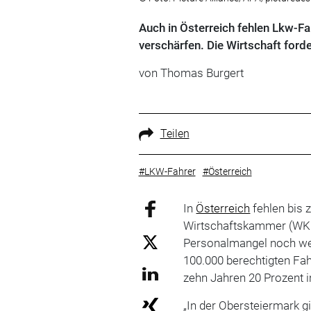
Auch in Österreich fehlen Lkw-F
verschärfen. Die Wirtschaft ford
von Thomas Burgert
Teilen
#LKW-Fahrer
#Österreich
In
Österreich
fehlen bis 
Wirtschaftskammer (WKÖ)
Personalmangel noch wei
100.000 berechtigten Fa
zehn Jahren 20 Prozent i
„In der Obersteiermark gi