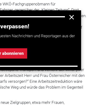
ische WKÖ-Fachgruppenobmann für
Fahrner, gegenüber der „Kleinen Zeitung“. Dort
lztransporte, die besonders herausfordernd seien.
cher Landesvorsitzender der
 verpassen!
da, nannte einen zentralen Hebel, um den Beruf
iver zu machen: „Das Einzige, was hilft, ist die
uesten Nachrichten und Reportagen aus der
it.“
rechen
r abonnieren
ngs die Wirtschaftskammer: „Wir haben schon
e die Arbeit erledigen“, entgegnete Alexander
ndessparte Transport und Verkehr der WKÖ. „Wer
der Arbeitszeit Herr und Frau Österreicher mit den
arfs versorgen?“ Eine Arbeitszeitreduktion wäre
falsche Weg und würde das Problem im Gegenteil
 neue Zielgruppen, etwa mehr Frauen,