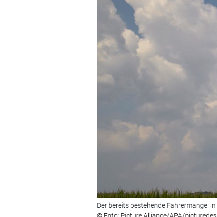
Der bereits bestehende Fahrermangel in 
© Foto: Picture Alliance/APA/picturede