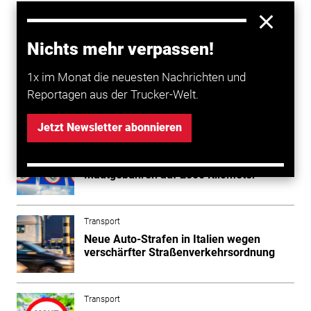
Taranto) wird die Verkehrsüberwachung zwischen
Pesaro und Rimini Sud intensiviert, auf der A11
(Florenz-Pisa Nord) zwischen Montecatini und Prato
Nichts mehr verpassen!
Est.
1x im Monat die neuesten Nachrichten und
Reportagen aus der Trucker-Welt.
Mehr zum Thema entdecken
Jetzt Newsletter abonnieren
Transport
Italienische Autobahnen: erhöhte
Mautgebühren auf 2800 Kilometer
Transport
Neue Auto-Strafen in Italien wegen
verschärfter Straßenverkehrsordnung
Transport