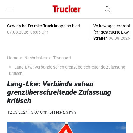
Gewinn bei Daimler Truck knapp halbiert
Volkswagen erprobt 
07.08.2026, 08:06 Uhr
ferngesteuerte Lkw a
Straßen
06.08.2026, 
Home
Nachrichten
Transport
Lang-Lkw: Verbände sehen grenzüberschreitende Zulassung
kritisch
Lang-Lkw: Verbände sehen
grenzüberschreitende Zulassung
kritisch
12.03.2024 13:07 Uhr | Lesezeit: 3 min