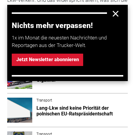
Lkw-Verkehr. Und das widerspricht allem, was sich die
EU beim Klimaschutz vorgenommen hat“, sagte Flege.
ACE-Vorsitzender Heimlich ergänzt: „Wir müssen
mehr Warentransporte auf die umweltfreundliche
Nichts mehr verpassen!
Schiene verlagern. Lang-Lkw bewirken das Gegenteil.“
1x im Monat die neuesten Nachrichten und
Reportagen aus der Trucker-Welt.
Mehr zum Thema entdecken
Jetzt Newsletter abonnieren
Transport
Italienische Gewerkschaften uneins über
Gigaliner
Transport
Lang-Lkw sind keine Priorität der
polnischen EU-Ratspräsidentschaft
Transport