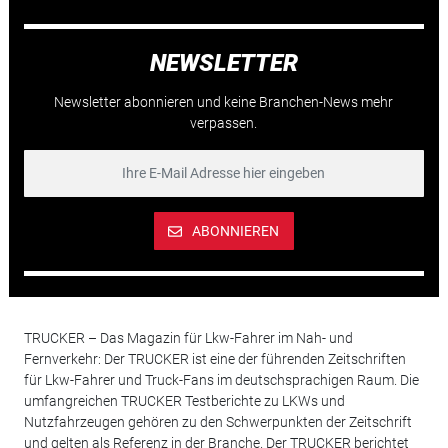
NEWSLETTER
Newsletter abonnieren und keine Branchen-News mehr
verpassen.
ABONNIEREN
TRUCKER – Das Magazin für Lkw-Fahrer im Nah- und
Fernverkehr: Der TRUCKER ist eine der führenden Zeitschriften
für Lkw-Fahrer und Truck-Fans im deutschsprachigen Raum. Die
umfangreichen TRUCKER Testberichte zu LKWs und
Nutzfahrzeugen gehören zu den Schwerpunkten der Zeitschrift
und gelten als Referenz in der Branche. Der TRUCKER berichtet