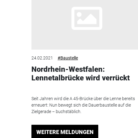
24.02.2021
#Baustelle
Nordrhein-Westfalen:
Lennetalbrücke wird verrückt
Seit Jahren wird die A 45-Brücke über die Lenne bereits
erneuert: Nun bewegt sich die Dauerbaustelle auf die
Zielgerade – buchstäblich.
WEITERE MELDUNGEN