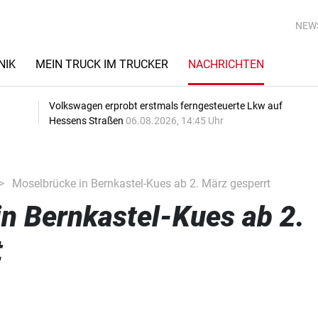
NEW
NIK
MEIN TRUCK IM TRUCKER
NACHRICHTEN
Volkswagen erprobt erstmals ferngesteuerte Lkw auf
Hessens Straßen
06.08.2026, 14:45 Uhr
Moselbrücke in Bernkastel-Kues ab 2. März gesperrt
n Bernkastel-Kues ab 2.
t