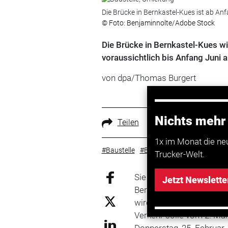
Die Brücke in Bernkastel-Kues ist ab An
© Foto: Benjaminnolte/Adobe Stock
Die Brücke in Bernkastel-Kues w
voraussichtlich bis Anfang Juni 
von dpa/Thomas Burgert
Nichts mehr
Teilen
1x im Monat die ne
#Baustelle
#Brücke
Trucker-Welt.
Sie ist eine wichtige Ve
Jetzt Newslette
Bernkastel-Kues, die die 
wird wegen Bauarbeiten 
Verkehr solle vom 2. Mär
Donnerstag, 25. Februar,