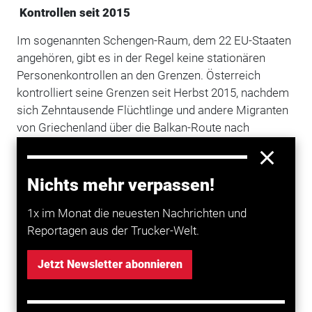
Kontrollen seit 2015
Im sogenannten Schengen-Raum, dem 22 EU-Staaten
angehören, gibt es in der Regel keine stationären
Personenkontrollen an den Grenzen. Österreich
kontrolliert seine Grenzen seit Herbst 2015, nachdem
sich Zehntausende Flüchtlinge und andere Migranten
von Griechenland über die Balkan-Route nach
Westeuropa auf den Weg gemacht hatten.
Die deutschen Kontrollen zwischen
Bayern
und
Nichts mehr verpassen!
Österreich laufen nach Stand vom Donnerstag am 11.
November aus.
Deutschland
habe die EU-
1x im Monat die neuesten Nachrichten und
Kommission bislang nicht über eine Verlängerung
Reportagen aus der Trucker-Welt.
informiert, sagte die Sprecherin. Die Bundesrepublik
kontrolliert die Grenze zu Österreich ebenfalls seit
Jetzt Newsletter abonnieren
Herbst 2015.
Frist für Grenzkontrollen: Sechs Monate