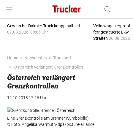
Gewinn bei Daimler Truck knapp halbiert
Volkswagen erprobt 
07.08.2026, 08:06 Uhr
ferngesteuerte Lkw a
Straßen
06.08.2026, 
Home
Nachrichten
Transport
Österreich verlängert Grenzkontrollen
Österreich verlängert
Grenzkontrollen
11.10.2018 17:16 Uhr
Eine Grenzkontrolle am Brenner (Symbolbild)
© Foto: Angelika Warmuth/dpa/picture-alliance