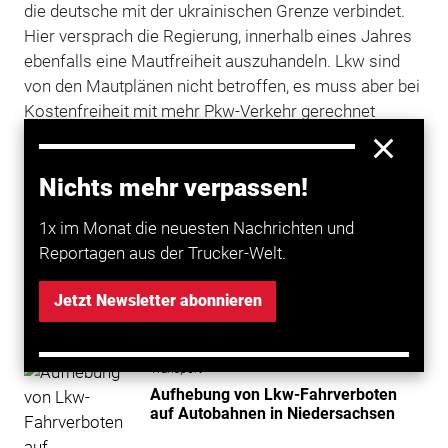
die deutsche mit der ukrainischen Grenze verbindet.
Hier versprach die Regierung, innerhalb eines Jahres
ebenfalls eine Mautfreiheit auszuhandeln. Lkw sind
von den Mautplänen nicht betroffen, es muss aber bei
Kostenfreiheit mit mehr Pkw-Verkehr gerechnet
werden.
Nichts mehr verpassen!
Mehr zum Thema entdecken
1x im Monat die neuesten Nachrichten und
Reportagen aus der Trucker-Welt.
Transport
Erhöhte Lkw-Maut in Polen 2026: Das
Jetzt Newsletter abonnieren
müssen Transporteure jetzt wissen
Transport
Aufhebung von Lkw-Fahrverboten
auf Autobahnen in Niedersachsen