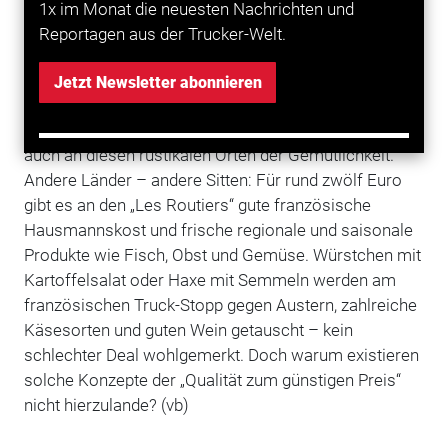
Fernfahrer-Restaurants. Ähnlich wie vor Hunderten
1x im Monat die neuesten Nachrichten und
von Jahren an Postkutschen-Stationen die Pferde
Reportagen aus der Trucker-Welt.
gewechselt wurden, machen die französischen
Trucker an den „Les Routiers“, den französischen
Jetzt Newsletter abonnieren
Fernfahrer-Restaurants, Halt, um Kraft und
Kraftstoff
zu tanken. Die gute Esskultur Frankreichs zeigt sich
auch an diesen rustikalen Orten der Gemütlichkeit.
Andere Länder – andere Sitten: Für rund zwölf Euro
gibt es an den „Les Routiers“ gute französische
Hausmannskost und frische regionale und saisonale
Produkte wie Fisch, Obst und Gemüse. Würstchen mit
Kartoffelsalat oder Haxe mit Semmeln werden am
französischen Truck-Stopp gegen Austern, zahlreiche
Käsesorten und guten Wein getauscht – kein
schlechter Deal wohlgemerkt. Doch warum existieren
solche Konzepte der „Qualität zum günstigen Preis“
nicht hierzulande? (vb)