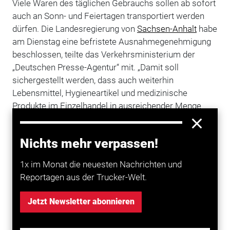
Viele Waren des täglichen Gebrauchs sollen ab sofort
auch an Sonn- und Feiertagen transportiert werden
dürfen. Die Landesregierung von
Sachsen-Anhalt
habe
am Dienstag eine befristete Ausnahmegenehmigung
beschlossen, teilte das Verkehrsministerium der
„Deutschen Presse-Agentur“ mit. „Damit soll
sichergestellt werden, dass auch weiterhin
Lebensmittel, Hygieneartikel und medizinische
Produkte im Einzelhandel in ausreichender Menge
erhältlich sind“, heißt es.
Die Regelung gelte zunächst bis zum 31. August.
Nichts mehr verpassen!
Am Nachmittag will die Landesregierung über weitere
1x im Monat die neuesten Nachrichten und
Maßnahmen zur Eindämmung der Corona-Pandemie
Reportagen aus der Trucker-Welt.
informieren.
Das gilt bisher gemäß StVO
Jetzt Newsletter abonnieren
Nach der Straßenverkehrsordnung dürfen an Sonn-