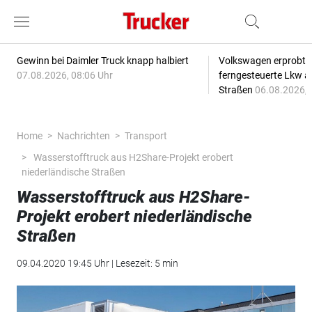
Gewinn bei Daimler Truck knapp halbiert
Volkswagen erprobt 
07.08.2026, 08:06 Uhr
ferngesteuerte Lkw a
Straßen
06.08.2026, 
Home
Nachrichten
Transport
Wasserstofftruck aus H2Share-Projekt erobert
niederländische Straßen
Wasserstofftruck aus H2Share-
Projekt erobert niederländische
Straßen
09.04.2020 19:45 Uhr | Lesezeit: 5 min