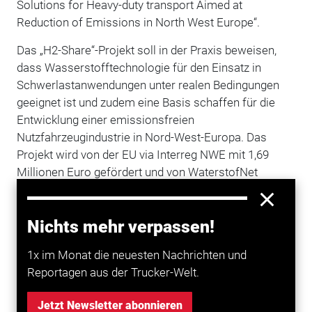
Solutions for Heavy-duty transport Aimed at
Reduction of Emissions in North West Europe“.
Das „H2-Share“-Projekt soll in der Praxis beweisen,
dass Wasserstofftechnologie für den Einsatz in
Schwerlastanwendungen unter realen Bedingungen
geeignet ist und zudem eine Basis schaffen für die
Entwicklung einer emissionsfreien
Nutzfahrzeugindustrie in Nord-West-Europa. Das
Projekt wird von der EU via Interreg NWE mit 1,69
Millionen Euro gefördert und von WaterstofNet
koordiniert. WaterstofNet richtet sich seit über einem
Jahrzehnt auf die Entwicklung von
Nichts mehr verpassen!
Wasserstofftechnik in Europa und war verantwortlich
für die ersten Projekte mit wasserstoffbetriebenen
1x im Monat die neuesten Nachrichten und
Entsorgungsfahrzeugen und Schwerlast-Lkw in
Reportagen aus der Trucker-Welt.
Europa.
Mit Blick auf Wasserstoff und die derzeitige Covid-19-
Jetzt Newsletter abonnieren