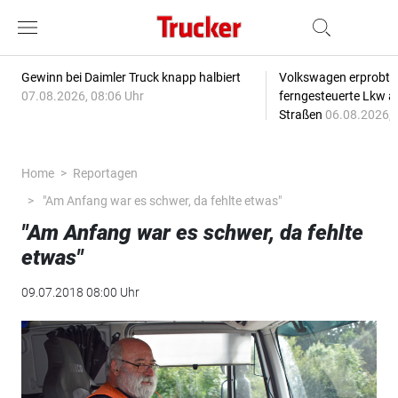
Gewinn bei Daimler Truck knapp halbiert
Volkswagen erprobt 
07.08.2026, 08:06 Uhr
ferngesteuerte Lkw a
Straßen
06.08.2026, 
Home
Reportagen
"Am Anfang war es schwer, da fehlte etwas"
"Am Anfang war es schwer, da fehlte
etwas"
09.07.2018 08:00 Uhr