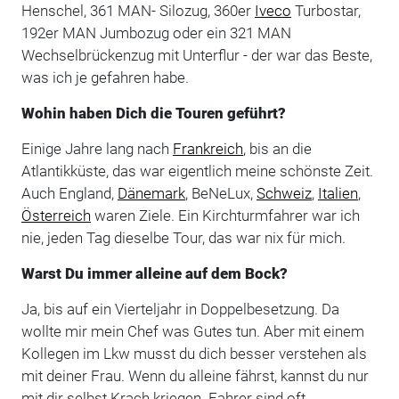
Henschel, 361 MAN- Silozug, 360er
Iveco
Turbostar,
192er MAN Jumbozug oder ein 321 MAN
Wechselbrückenzug mit Unterflur - der war das Beste,
was ich je gefahren habe.
Wohin haben Dich die Touren geführt?
Einige Jahre lang nach
Frankreich
, bis an die
Atlantikküste, das war eigentlich meine schönste Zeit.
Auch England,
Dänemark
, BeNeLux,
Schweiz
,
Italien
,
Österreich
waren Ziele. Ein Kirchturmfahrer war ich
nie, jeden Tag dieselbe Tour, das war nix für mich.
Warst Du immer alleine auf dem Bock?
Ja, bis auf ein Vierteljahr in Doppelbesetzung. Da
wollte mir mein Chef was Gutes tun. Aber mit einem
Kollegen im Lkw musst du dich besser verstehen als
mit deiner Frau. Wenn du alleine fährst, kannst du nur
mit dir selbst Krach kriegen. Fahrer sind oft