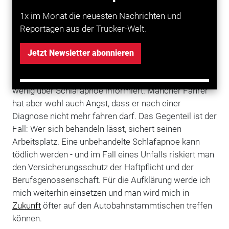
Du bist zweiter stellvertretender Vorsitzender des
1x im Monat die neuesten Nachrichten und
Bundesverbands Schlafapnoe und
Reportagen aus der Trucker-Welt.
Schlafstörungen Deutschland, einem Verbund der
Selbsthilfen. Was ist Dein Anliegen?
Jetzt Newsletter abonnieren
Chefs, Fahrer und die Ärzte, die die
Gesundheitsbescheinigungen ausstellen, sind zu
wenig über Schlafapnoe informiert. Mancher Fahrer
hat aber wohl auch Angst, dass er nach einer
Diagnose nicht mehr fahren darf. Das Gegenteil ist der
Fall: Wer sich behandeln lässt, sichert seinen
Arbeitsplatz. Eine unbehandelte Schlafapnoe kann
tödlich werden - und im Fall eines Unfalls riskiert man
den Versicherungsschutz der Haftpflicht und der
Berufsgenossenschaft. Für die Aufklärung werde ich
mich weiterhin einsetzen und man wird mich in
Zukunft
öfter auf den Autobahnstammtischen treffen
können.