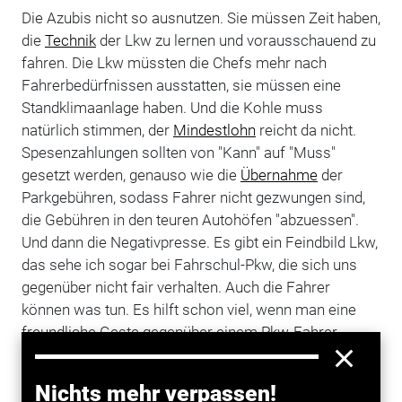
Die Azubis nicht so ausnutzen. Sie müssen Zeit haben,
die
Technik
der Lkw zu lernen und vorausschauend zu
fahren. Die Lkw müssten die Chefs mehr nach
Fahrerbedürfnissen ausstatten, sie müssen eine
Standklimaanlage haben. Und die Kohle muss
natürlich stimmen, der
Mindestlohn
reicht da nicht.
Spesenzahlungen sollten von "Kann" auf "Muss"
gesetzt werden, genauso wie die
Übernahme
der
Parkgebühren, sodass Fahrer nicht gezwungen sind,
die Gebühren in den teuren Autohöfen "abzuessen".
Und dann die Negativpresse. Es gibt ein Feindbild Lkw,
das sehe ich sogar bei Fahrschul-Pkw, die sich uns
gegenüber nicht fair verhalten. Auch die Fahrer
können was tun. Es hilft schon viel, wenn man eine
freundliche Geste gegenüber einem Pkw-Fahrer
macht und nicht grundsätzlich denkt: Ich bin der
Stärkere.
Nichts mehr verpassen!